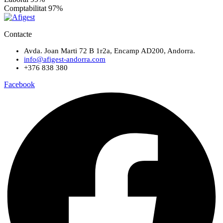
Comptabilitat
97%
Contacte
Avda. Joan Marti 72 B 1r2a, Encamp AD200, Andorra.
info@afigest-andorra.com
+376 838 380
Facebook